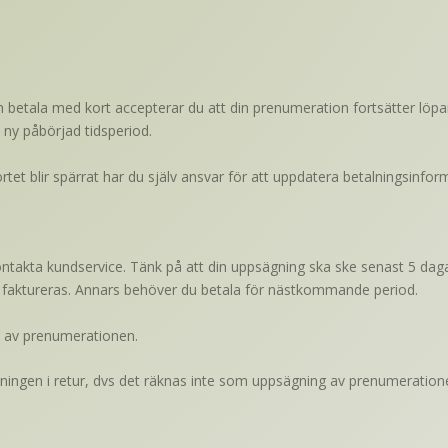
h betala med kort accepterar du att din prenumeration fortsätter l
e ny påbörjad tidsperiod.
ortet blir spärrat har du själv ansvar för att uppdatera betalningsinfo
takta kundservice. Tänk på att din uppsägning ska ske senast 5 dagar
d faktureras. Annars behöver du betala för nästkommande period.
g av prenumerationen.
dningen i retur, dvs det räknas inte som uppsägning av prenumeration