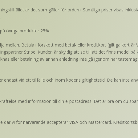
ngstillfället är det som gäller för ordern. Samtliga priser visas inklu
.
 på övriga produkter 25%.
välja mellan. Betala i förskott med betal- eller kreditkort (giltiga kort
ingspartner Stripe. Kunden är skyldig att se till att det finns medel på 
nas eller betalning av annan anledning inte gå igenom har tastemagazi
ndast vid ett tillfälle och inom kodens giltighetstid. De kan inte an
ekräftelse med information till din e-postadress. Det är bra om du spara
e där vi för närvarande accepterar VISA och Mastercard. Kreditkortsbe