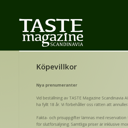
Köpevillkor
Nya prenumeranter
Vid beställning av TASTE Magazine Scandinavia A
ha fyllt 18 år. Vi förbehåller oss rätten att annu
Fakta- och prisuppgifter lämnas med reservation fö
för slutförsäljning. Samtliga priser är inklusive m