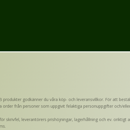
B produkter godkänner du våra köp- och leveransvillkor. För att bes
llera order från personer som uppgivit felaktiga personuppgifter och/el
r skrivfel, leverantörers prishöjningar, lagerhållning och ev. oriktig
oms.