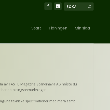
Start
Tidningen
Min sida
tälla av TASTE Magazine Scandinavia AB måste du
ler har betalningsanmärkningar.
t angivna tekniska specifikationer med mera samt