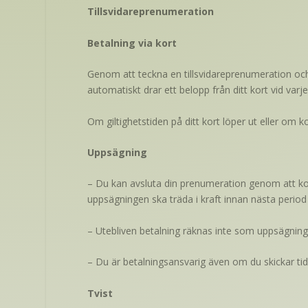
Tillsvidareprenumeration
Betalning via kort
Genom att teckna en tillsvidareprenumeration oc
automatiskt drar ett belopp från ditt kort vid varj
Om giltighetstiden på ditt kort löper ut eller om k
Uppsägning
– Du kan avsluta din prenumeration genom att kon
uppsägningen ska träda i kraft innan nästa perio
– Utebliven betalning räknas inte som uppsägnin
– Du är betalningsansvarig även om du skickar ti
Tvist