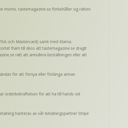
sive moms. tastemagazine.se förbehåller sig rätten
 är VISA och Mastercard) samt med Klarna.
kortet fram till dess att tastemagazine.se dragit
ne.se rätt att annullera beställningen eller att
vändas för att förnya eller förlänga annan
r orderbekräftelsen för att ha till hands vid
talning hanteras av vår betalningspartner Stripe