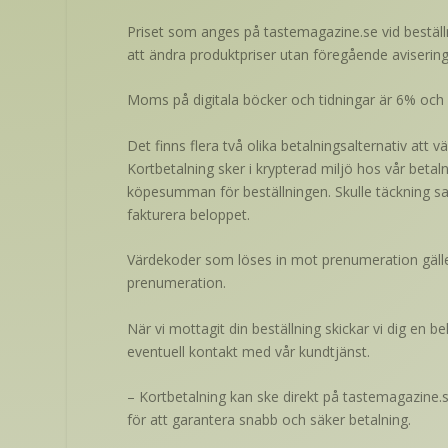
Priset som anges på tastemagazine.se vid beställni
att ändra produktpriser utan föregående avisering
Moms på digitala böcker och tidningar är 6% och
Det finns flera två olika betalningsalternativ att 
Kortbetalning sker i krypterad miljö hos vår betaln
köpesumman för beställningen. Skulle täckning sak
fakturera beloppet.
Värdekoder som löses in mot prenumeration gäller e
prenumeration.
När vi mottagit din beställning skickar vi dig en b
eventuell kontakt med vår kundtjänst.
– Kortbetalning kan ske direkt på tastemagazine.s
för att garantera snabb och säker betalning.